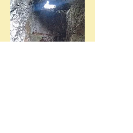
Die Innenansicht zeigt die Enge der
Räumlichkeit und
verdeutlicht die
geringe Größe des
Beobachtungsfensters.